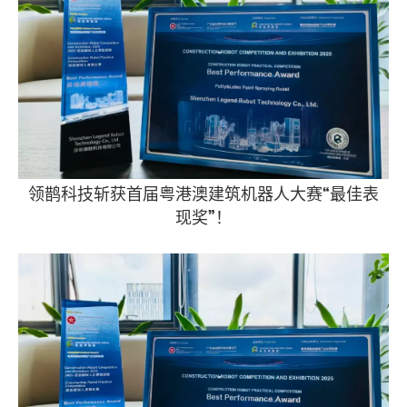
领鹊科技斩获首届粤港澳建筑机器人大赛“最佳表
现奖”！